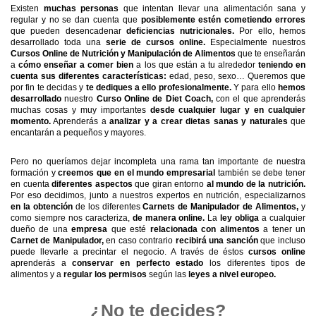
Existen
muchas personas
que intentan llevar una alimentación sana y
regular y no se dan cuenta que
posiblemente estén cometiendo errores
que pueden desencadenar
deficiencias nutricionales.
Por ello, hemos
desarrollado toda una
serie de cursos online.
Especialmente nuestros
Cursos Online de Nutrición y Manipulación de Alimentos
que te enseñarán
a
cómo enseñar a comer bien
a los que están a tu alrededor
teniendo en
cuenta sus diferentes características:
edad, peso, sexo… Queremos que
por fin te decidas y
te dediques a ello profesionalmente.
Y para ello
hemos
desarrollado
nuestro
Curso Online de Diet Coach,
con el que aprenderás
muchas cosas y muy importantes
desde cualquier lugar y en cualquier
momento.
Aprenderás a
analizar y a crear dietas sanas y naturales
que
encantarán a pequeños y mayores.
Pero no queríamos dejar incompleta una rama tan importante de nuestra
formación y
creemos que en el mundo empresarial
también se debe tener
en cuenta
diferentes aspectos
que giran entorno
al mundo de la nutrición.
Por eso decidimos, junto a nuestros expertos en nutrición, especializarnos
en la obtención
de los diferentes
Carnets de Manipulador de Alimentos,
y
como siempre nos caracteriza,
de manera online.
La
ley obliga
a cualquier
dueño de una
empresa
que esté
relacionada con alimentos
a tener un
Carnet de Manipulador,
en caso contrario
recibirá una sanción
que incluso
puede llevarle a precintar el negocio. A través de éstos
cursos online
aprenderás a
conservar en perfecto estado
los diferentes tipos de
alimentos y a
regular los permisos
según las
leyes a nivel europeo.
¿No te decides?