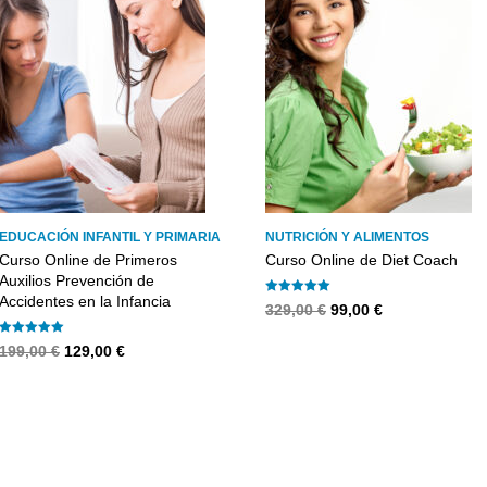
EDUCACIÓN INFANTIL Y PRIMARIA
NUTRICIÓN Y ALIMENTOS
Curso Online de Primeros
Curso Online de Diet Coach
Auxilios Prevención de
Accidentes en la Infancia
Valorado con
5.00
de 5
El
El
329,00
€
99,00
€
precio
precio
Valorado con
5.00
de 5
El
El
original
actual
199,00
€
129,00
€
precio
precio
era:
es:
original
actual
329,00 €.
99,00 €.
era:
es:
199,00 €.
129,00 €.