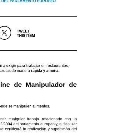
4 DEL PARLAMENTO EUROPEO
TWEET
THIS ITEM
n a
exigir para trabajar
en restaurantes,
ecesitas de manera
rápida y amena.
line de Manipulador de
onde se manipulen alimentos.
cer cualquier trabajo relacionado con la
52/2004 del parlamento europeo y, a
l finalizar
e certificará la realización y superación del