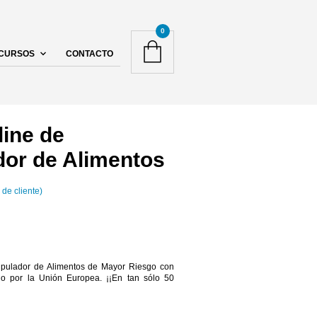
0
CURSOS
CONTACTO
ine de
dor de Alimentos
 de cliente)
o
ipulador de Alimentos de Mayor Riesgo con
l
do por la Unión Europea. ¡¡En tan sólo 50
 €.