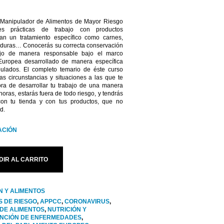
 Manipulador de Alimentos de Mayor Riesgo
es prácticas de trabajo con productos
tan un tratamiento específico como carnes,
rduras… Conocerás su correcta conservación
bajo de manera responsable bajo el marco
 Europea desarrollado de manera específica
ulados. El completo temario de éste curso
as circunstancias y situaciones a las que te
ora de desarrollar tu trabajo de una manera
horas, estarás fuera de todo riesgo, y tendrás
con tu tienda y con tus productos, que no
d.
ACIÓN
DIR AL CARRITO
N Y ALIMENTOS
S DE RIESGO
,
APPCC
,
CORONAVIRUS
,
DE ALIMENTOS
,
NUTRICIÓN Y
NCIÓN DE ENFERMEDADES
,