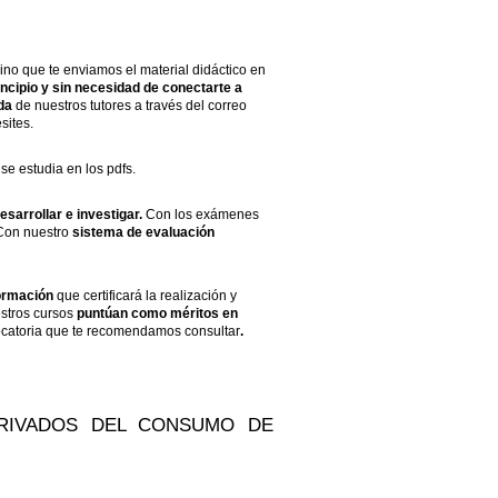
o que te enviamos el material didáctico en
incipio y sin necesidad de conectarte a
da
de nuestros tutores a través del correo
sites.
e estudia en los pdfs.
esarrollar e investigar.
Con los exámenes
 Con nuestro
sistema de evaluación
ormación
que certificará la realización y
stros cursos
puntúan como méritos en
ocatoria que te recomendamos consultar
.
ERIVADOS DEL CONSUMO DE