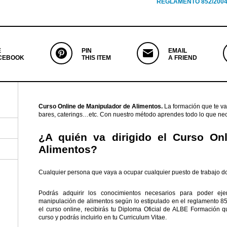
REGLAMENTO 852/200
E
PIN
EMAIL
CEBOOK
THIS ITEM
A FRIEND
Curso Online de Manipulador de Alimentos.
La formación que te va
bares, caterings…etc. Con nuestro método aprendes todo lo que n
¿A quién va dirigido el Curso On
Alimentos?
Cualquier persona que vaya a ocupar cualquier puesto de trabajo d
Podrás adquirir los conocimientos necesarios para poder ejer
manipulación de alimentos según lo estipulado en el reglamento 8
el curso online, recibirás tu Diploma Oficial de ALBE Formación qu
curso y podrás incluirlo en tu Curriculum Vitae.