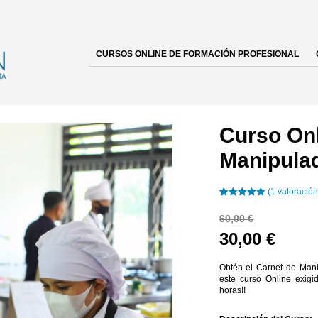
CURSOS ONLINE DE FORMACIÓN PROFESIONAL
Curso Onl
Manipula
(
1
valoración
Valorado con
1
5.00
de 5 en
60,00
€
base a
valoración de
El
El
30,00
€
un cliente
precio
preci
original
Obtén el Carnet de Man
actua
este curso Online exigi
era:
es:
horas!!
60,00 €.
30,00