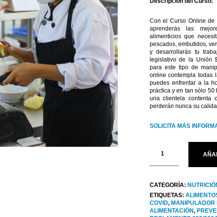
Descripción del Curso:
Con el Curso Online de
aprenderás las mejor
alimenticios que necesi
pescados, embutidos, ve
y desarrollarás tu tra
legislativo de la Unión
para este tipo de manip
online contempla todas l
puedes enfrentar a la h
práctica y en tan sólo 50 
una clientela contenta 
perderán nunca su calida
SOLICITA MÁS INFORM
AÑA
CATEGORÍA:
NUTRICIÓ
ETIQUETAS:
ALIMENTO
COVID
,
MANIPULADOR 
ALIMENTACIÓN
,
PREVE