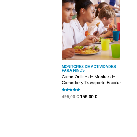
MONITORES DE ACTIVIDADES
PARA NIÑOS
Curso Online de Monitor de
Comedor y Transporte Escolar
Valorado con
4.94
de 5
El
El
499,00
€
159,00
€
precio
precio
original
actual
era:
es:
499,00 €.
159,00 €.