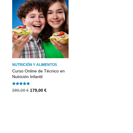
NUTRICIÓN Y ALIMENTOS
Curso Online de Técnico en
Nutrición Infantil
Valorado con
5.00
de 5
El
El
390,00
€
179,00
€
precio
precio
original
actual
era:
es:
390,00 €.
179,00 €.