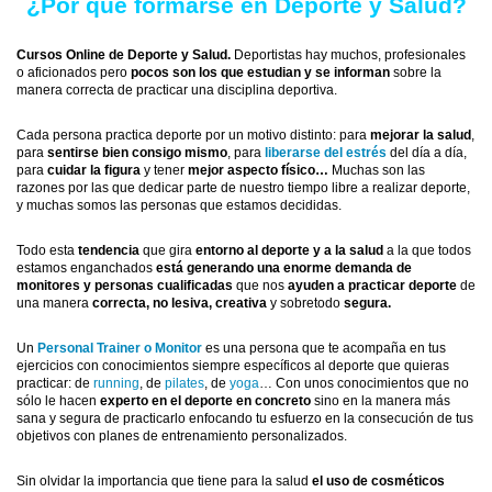
¿Por qué formarse en Deporte y Salud?
Cursos Online de Deporte y Salud.
Deportistas hay muchos, profesionales
o aficionados pero
pocos son los que estudian y se informan
sobre la
manera correcta de practicar una disciplina deportiva.
Cada persona practica deporte por un motivo distinto: para
mejorar la salud
,
para
sentirse bien consigo mismo
, para
liberarse del estrés
del día a día,
para
cuidar la figura
y tener
mejor aspecto físico…
Muchas son las
razones por las que dedicar parte de nuestro tiempo libre a realizar deporte,
y muchas somos las personas que estamos decididas.
Todo esta
tendencia
que gira
entorno al deporte y a la salud
a la que todos
estamos enganchados
está generando una enorme demanda de
monitores y personas cualificadas
que nos
ayuden a practicar deporte
de
una manera
correcta, no lesiva, creativa
y sobretodo
segura.
Un
Personal Trainer o Monitor
es una persona que te acompaña en tus
ejercicios con conocimientos siempre específicos al deporte que quieras
practicar: de
running
, de
pilates
, de
yoga
… Con unos conocimientos que no
sólo le hacen
experto en el deporte en concreto
sino en la manera más
sana y segura de practicarlo enfocando tu esfuerzo en la consecución de tus
objetivos con planes de entrenamiento personalizados.
Sin olvidar la importancia que tiene para la salud
el uso de cosméticos