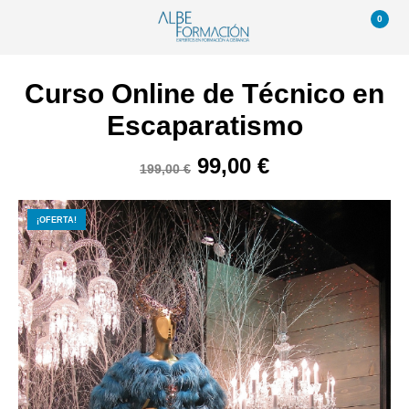
0
Curso Online de Técnico en
Escaparatismo
El
El
99,00
€
199,00
€
precio
precio
original
actual
¡OFERTA!
era:
es:
199,00 €.
99,00 €.