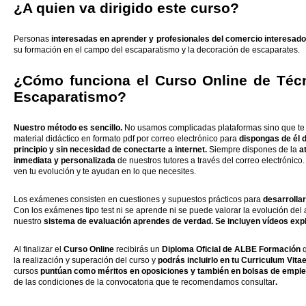
¿A quien va dirigido este curso?
Personas
interesadas en aprender y profesionales del comercio interesad
su formación en el campo del escaparatismo y la decoración de escaparates.
¿Cómo funciona el Curso Online de Téc
Escaparatismo?
Nuestro método es sencillo.
No usamos complicadas plataformas sino que te
material didáctico en formato pdf por correo electrónico para
dispongas de él 
principio y sin necesidad de conectarte a internet.
Siempre dispones de la
a
inmediata y personalizada
de nuestros tutores a través del correo electrónico
ven tu evolución y te ayudan en lo que necesites.
Los exámenes consisten en cuestiones y supuestos prácticos para
desarrollar
Con los exámenes tipo test ni se aprende ni se puede valorar la evolución de
nuestro
sistema de evaluación aprendes de verdad. Se incluyen vídeos expl
Al finalizar el
Curso Online
recibirás un
Diploma Oficial de ALBE Formación
q
la realización y superación del curso y
podrás incluirlo en tu Curriculum Vita
cursos
puntúan como méritos en oposiciones y también en bolsas de emple
de las condiciones de la convocatoria que te recomendamos consultar
.