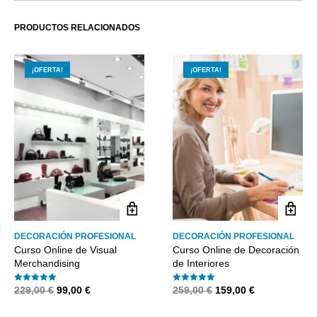
PRODUCTOS RELACIONADOS
¡OFERTA!
¡OFERTA!
DECORACIÓN PROFESIONAL
DECORACIÓN PROFESIONAL
Curso Online de Visual
Curso Online de Decoración
Merchandising
de Interiores
El
El
El
El
229,00
€
99,00
€
259,00
€
159,00
€
Valorado con
5.00
de 5
Valorado con
5.00
de 5
precio
precio
precio
precio
original
actual
original
actual