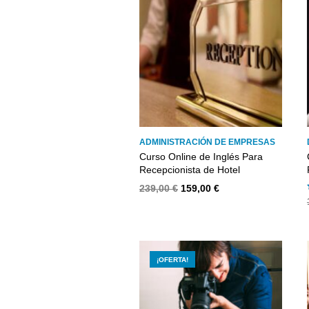
ADMINISTRACIÓN DE EMPRESAS
Curso Online de Inglés Para
Recepcionista de Hotel
El
El
239,00
€
159,00
€
precio
precio
original
actual
era:
es:
239,00 €.
159,00 €.
¡OFERTA!