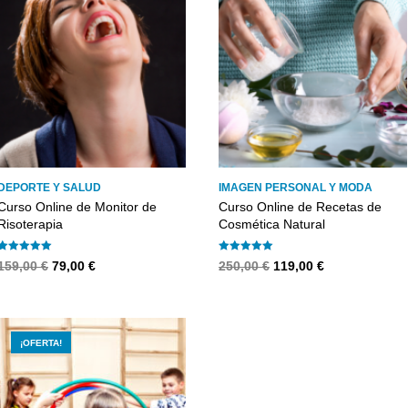
DEPORTE Y SALUD
IMAGEN PERSONAL Y MODA
Curso Online de Monitor de
Curso Online de Recetas de
Risoterapia
Cosmética Natural
Valorado con
Valorado con
El
El
El
El
159,00
€
79,00
€
250,00
€
119,00
€
5.00
5.00
precio
precio
precio
precio
de 5
de 5
original
actual
original
actual
era:
es:
era:
es:
159,00 €.
79,00 €.
250,00 €.
119,00 €.
¡OFERTA!