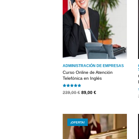
ADMINISTRACIÓN DE EMPRESAS
Curso Online de Atención
Telefónica en Inglés
Valorado con
El
El
239,00
€
89,00
€
5.00
precio
precio
de 5
original
actual
era:
es:
239,00 €.
89,00 €.
¡OFERTA!