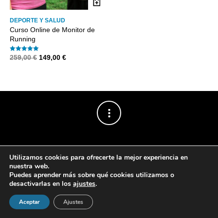
DEPORTE Y SALUD
Curso Online de Monitor de
Running
El
El
259,00
€
149,00
€
Valorado con
5.00
precio
precio
de 5
original
actual
era:
es:
259,00 €.
149,00 €.
Utilizamos cookies para ofrecerte la mejor experiencia en
nuestra web.
Puedes aprender más sobre qué cookies utilizamos o
Powered by
The Retailer
.
desactivarlas en los
ajustes
.
Aceptar
Ajustes