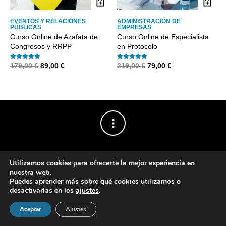
EVENTOS Y RELACIONES
ADMINISTRACIÓN DE
PÚBLICAS
EMPRESAS
Curso Online de Azafata de
Curso Online de Especialista
Congresos y RRPP
en Protocolo
El
El
El
El
179,00
€
89,00
€
219,00
€
79,00
€
Valorado con
Valorado con
5.00
5.00
precio
precio
precio
precio
de 5
de 5
original
actual
original
actual
era:
es:
era:
es:
179,00 €.
89,00 €.
219,00 €.
79,00 €.
Utilizamos cookies para ofrecerte la mejor experiencia en
nuestra web.
Puedes aprender más sobre qué cookies utilizamos o
desactivarlas en los
ajustes
.
Powered by
The Retailer
.
Aceptar
Ajustes