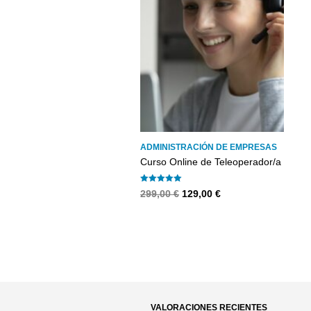
ADMINISTRACIÓN DE EMPRESAS
Curso Online de Teleoperador/a
Valorado con
El
El
299,00
€
129,00
€
5.00
precio
precio
de 5
original
actual
era:
es:
299,00 €.
129,00 €.
VALORACIONES RECIENTES