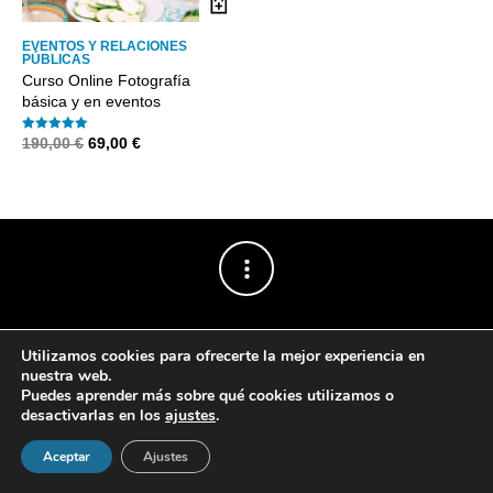
EVENTOS Y RELACIONES
PÚBLICAS
Curso Online Fotografía
básica y en eventos
El
El
190,00
€
69,00
€
Valorado con
5.00
precio
precio
de 5
original
actual
era:
es:
190,00 €.
69,00 €.
Utilizamos cookies para ofrecerte la mejor experiencia en
nuestra web.
Puedes aprender más sobre qué cookies utilizamos o
desactivarlas en los
ajustes
.
Powered by
The Retailer
.
Aceptar
Ajustes