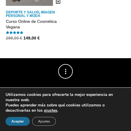
DEPORTE Y SALUD
,
IMAGEN
PERSONAL Y MODA
Curso Online de Cosmética
Vegana
El
El
299,00
€
149,00
€
Valorado con
5.00
precio
precio
de 5
original
actual
era:
es:
299,00 €.
149,00 €.
Utilizamos cookies para ofrecerte la mejor experiencia en
nuestra web.
Puedes aprender más sobre qué cookies utilizamos o
desactivarlas en los
ajustes
.
Powered by
The Retailer
.
Aceptar
Ajustes