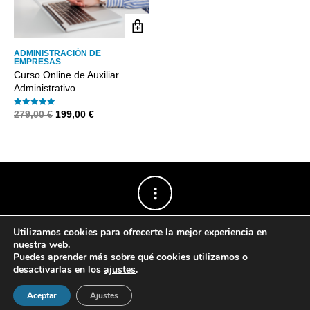
ADMINISTRACIÓN DE
EMPRESAS
Curso Online de Auxiliar
Administrativo
El
El
279,00
€
199,00
€
Valorado con
4.91
precio
precio
de 5
original
actual
era:
es:
279,00 €.
199,00 €.
Utilizamos cookies para ofrecerte la mejor experiencia en
nuestra web.
Puedes aprender más sobre qué cookies utilizamos o
desactivarlas en los
ajustes
.
Powered by
The Retailer
.
Aceptar
Ajustes